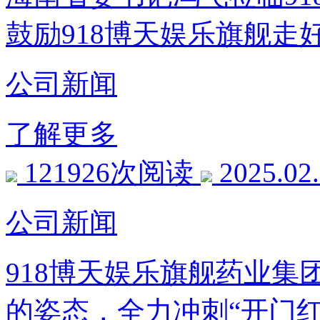
鼓励918博天娱乐旗舰走
公司新闻
了解更多
121926次阅读
2025.02
公司新闻
918博天娱乐旗舰药业
的姿态，全力冲刺“开门红