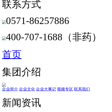
联系方式
0571-86257886
400-707-1688（非药）
首页
集团介绍
企业简介
企业文化
企业⼤事记
视频专区
联系我们
新闻资讯