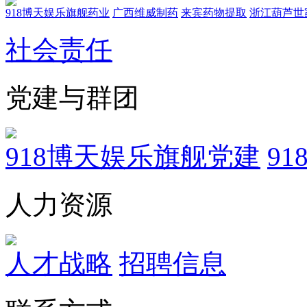
918博天娱乐旗舰药业
广西维威制药
来宾药物提取
浙江葫芦世
社会责任
党建与群团
918博天娱乐旗舰党建
9
人力资源
人才战略
招聘信息