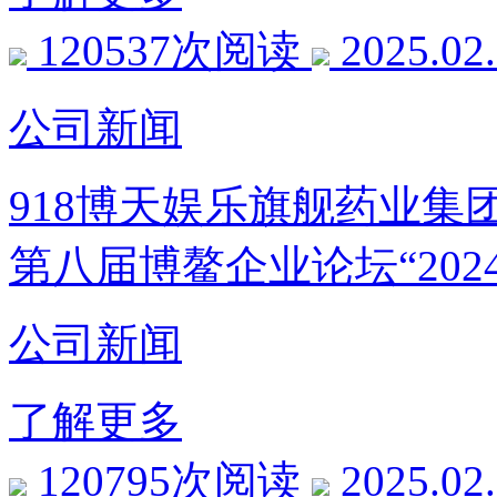
120537次阅读
2025.02
公司新闻
918博天娱乐旗舰药业
第八届博鳌企业论坛“20
公司新闻
了解更多
120795次阅读
2025.02