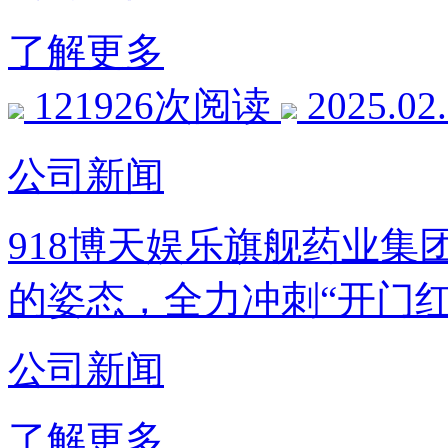
了解更多
121926次阅读
2025.02
公司新闻
918博天娱乐旗舰药业
的姿态，全力冲刺“开门红
公司新闻
了解更多