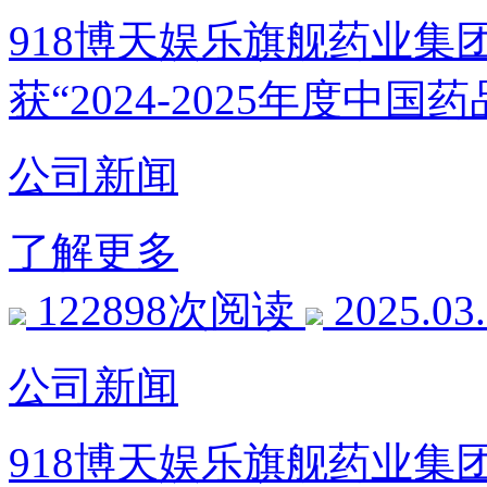
918博天娱乐旗舰药业集
获“2024-2025年度中
公司新闻
了解更多
122898次阅读
2025.03
公司新闻
918博天娱乐旗舰药业集