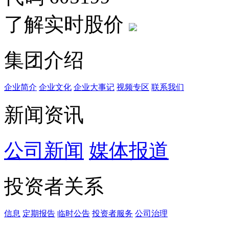
了解实时股价
集团介绍
企业简介
企业文化
企业⼤事记
视频专区
联系我们
新闻资讯
公司新闻
媒体报道
投资者关系
信息
定期报告
临时公告
投资者服务
公司治理