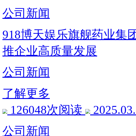
公司新闻
918博天娱乐旗舰药业集
推企业高质量发展
公司新闻
了解更多
126048次阅读
2025.03
公司新闻