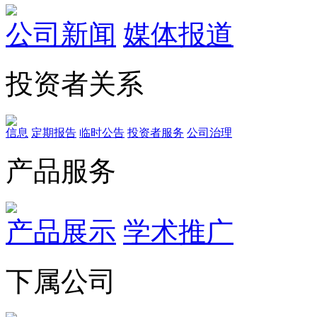
公司新闻
媒体报道
投资者关系
信息
定期报告
临时公告
投资者服务
公司治理
产品服务
产品展示
学术推广
下属公司